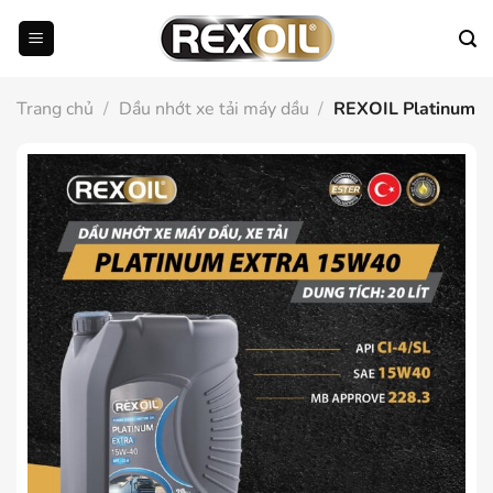
Bỏ
qua
nội
dung
Trang chủ
/
Dầu nhớt xe tải máy dầu
/
REXOIL Platinum 