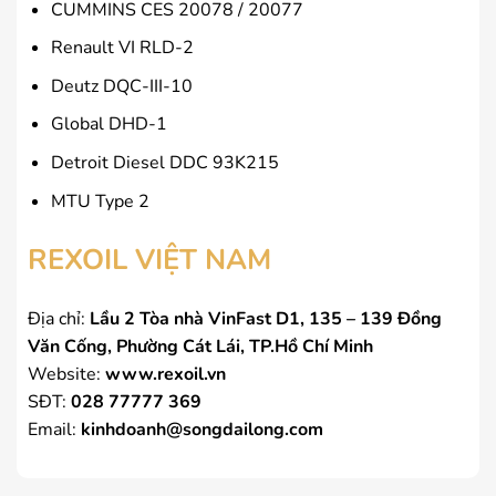
CUMMINS CES 20078 / 20077
Renault VI RLD-2
Deutz DQC-III-10
Global DHD-1
Detroit Diesel DDC 93K215
MTU Type 2
REXOIL VIỆT NAM
Địa chỉ:
Lầu 2 Tòa nhà VinFast D1, 135 – 139 Đồng
Văn Cống, Phường Cát Lái, TP.Hồ Chí Minh
Website:
www.rexoil.vn
SĐT:
028 77777 369
Email:
kinhdoanh@songdailong.com