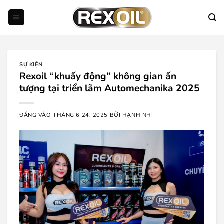
Bỏ
qua
nội
dung
SỰ KIỆN
Rexoil “khuấy động” không gian ấn
tượng tại triển lãm Automechanika 2025
ĐĂNG VÀO
THÁNG 6 24, 2025
BỞI
HẠNH NHI