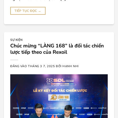
TIẾP TỤC ĐỌC
→
SỰ KIỆN
Chúc mừng “LÀNG 168” là đối tác chiến
lược tiếp theo của Rexoil
ĐĂNG VÀO
THÁNG 3 7, 2025
BỞI
HẠNH NHI