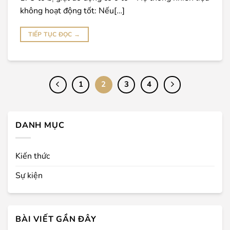
không hoạt động tốt: Nếu[…]
TIẾP TỤC ĐỌC
→
1
2
3
4
DANH MỤC
Kiến thức
Sự kiện
BÀI VIẾT GẦN ĐÂY